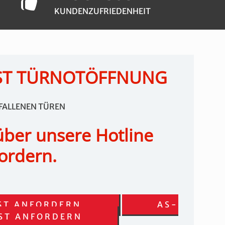
KUNDENZUFRIEDENHEIT
ST TÜRNOTÖFFNUNG
EFALLENEN TÜREN
über unsere Hotline
ordern.
ST ANFORDERN
AS-
ST ANFORDERN