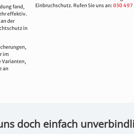
Einbruchschutz. Rufen Sie uns an:
030 497
ndung fand,
hr effektiv.
 an der
chtschutz in
icherungen,
r im
e Varianten,
e an
uns doch einfach unverbindl