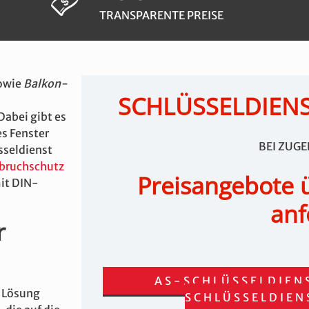
TRANSPARENTE PREISE
owie
Balkon-
SCHLÜSSELDIEN
Dabei gibt es
s Fenster
BEI ZUG
sseldienst
bruchschutz
Preisangebote 
it DIN-
anf
r
AS-SCHLÜSSELDIEN
e Lösung
SCHLÜSSELDIEN