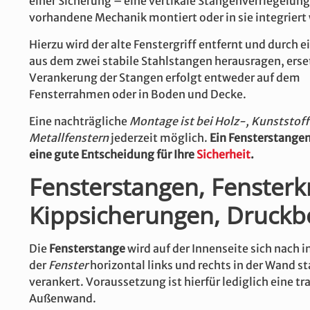
einer Sicherung – eine vertikale Stangenverriegelung,
vorhandene Mechanik montiert oder in sie integriert 
Hierzu wird der alte Fenstergriff entfernt und durch 
aus dem zwei stabile Stahlstangen herausragen, erset
Verankerung der Stangen erfolgt entweder auf dem
Fensterrahmen oder in Boden und Decke.
Eine nachträgliche
Montage ist bei Holz-, Kunststof
Metallfenstern
jederzeit möglich.
Ein Fensterstangen
eine gute Entscheidung für
Ihre
Sicherheit
.
Fensterstangen, Fensterkr
Kippsicherungen, Druckb
Die
Fensterstange
wird auf der Innenseite sich nach 
der
Fenster
horizontal links und rechts in der Wand st
verankert. Voraussetzung ist hierfür lediglich eine tr
Außenwand.