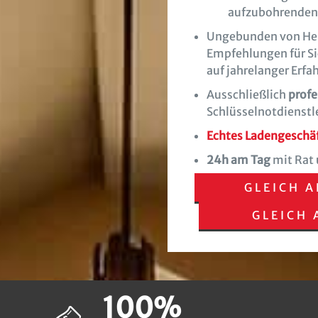
aufzubohrenden
Ungebunden von Her
Empfehlungen für Si
auf jahrelanger Erfa
Ausschließlich
profe
Schlüsselnotdienstle
Echtes Ladengeschäft
24h am Tag
mit Rat 
GLEICH A
GLEICH
100%