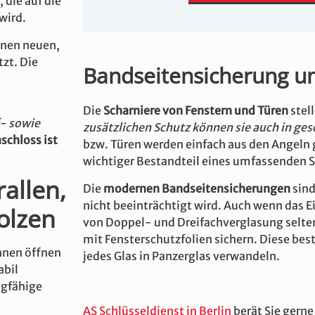
 die auf die
wird.
einen neuen,
zt. Die
Bandseitensicherung un
Die
Scharniere von Fenstern und Türen
stel
f- sowie
zusätzlichen Schutz können sie auch in g
schloss ist
bzw. Türen werden einfach aus den Angeln
wichtiger Bestandteil eines umfassenden 
allen,
Die
modernen Bandseitensicherungen
sind
nicht beeinträchtigt wird. Auch wenn das 
olzen
von Doppel- und Dreifachverglasung selten
mit Fensterschutzfolien sichern. Diese bes
innen öffnen
jedes Glas in Panzerglas verwandeln.
abil
agfähige
AS Schlüsseldienst in Berlin
berät Sie gern