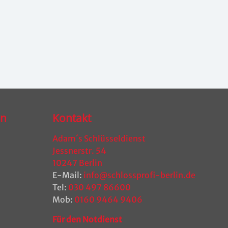
en
Kontakt
Adam´s Schlüsseldienst
Jessnerstr. 54
10247 Berlin
E-Mail:
info@schlossprofi-berlin.de
Tel:
030 497 86600
Mob:
0160 9464 9406
Für den Notdienst