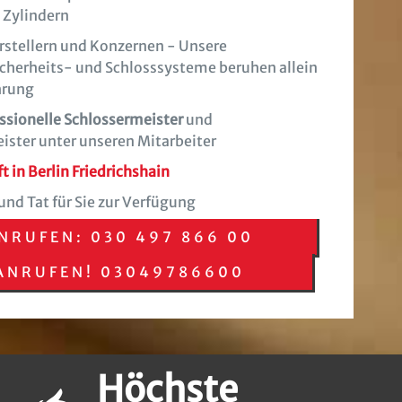
 Zylindern
stellern und Konzernen - Unsere
cherheits- und Schlosssysteme beruhen allein
hrung
ssionelle Schlossermeister
und
ister unter unseren Mitarbeiter
 in Berlin Friedrichshain
und Tat für Sie zur Verfügung
NRUFEN: 030 497 866 00
 ANRUFEN! 03049786600
Höchste