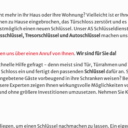
t mehr in Ihr Haus oder Ihre Wohnung? Vielleicht ist er Ih
en zu Hause eingebrochen, das Türschloss zerstört und es i
lstmöglich einen neuen Schlüssel. Unser AS Schlüsseldienst 
sschlüssel, Tresorschlüssel und Autoschlüssel
machen unse
uen uns über einen Anruf von Ihnen
.
Wir sind für Sie da!
hnelle Hilfe gefragt - denn meist sind Tür, Türrahmen und
s Schloss ein und fertigt den passenden
Schlüssel
dafür an. 
ungebetene Gäste vorbeugend in ihre Schranken weisen? Bei
sere Experten zeigen Ihnen wirkungsvolle Möglichkeiten vo
nd ohne größere Investitionen umzusetzen. Nehmen Sie Ko
liegen, um einen Schlüssel nachmachen zu lassen. Ein eigen